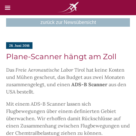
zurück zur Newsübersicht
HOME
28. Juni 2016
NEWSEN
Plane-Scanner hängt am Zoll
SKYSCAN
Das
Freie Aeronautische Labor Tirol
hat keine Kosten
TECHNIK
und Mühen gescheut, das Budget aus zwei Monaten
zusammengelegt, und einen
ADS-B Scanner
aus den
NEUE UNTERSEITE
USA bestellt.
KONTAKT
Mit einem ADS-B Scanner lassen sich
Flugbewegungen über einem definierten Gebiet
überwachen. Wir erhoffen damit Rückschlüsse auf
einen Zusammenhang zwischen Flugbewegungen und
der Chemtrailbelastung ziehen zu können.