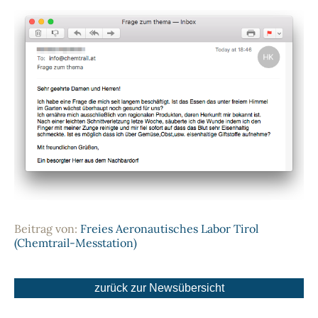
Beitrag von:
Freies Aeronautisches Labor Tirol
(Chemtrail-Messtation)
zurück zur Newsübersicht